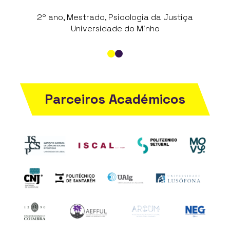
1º ano, Mestrado, Matemática
 Psicologia da Justiça
Computação
dade do Minho
FCTUC
Parceiros Académicos