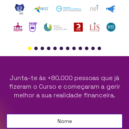
Junta-te às +80.000 pessoas que já
fizeram o Curso e começaram a gerir
melhor a sua realidade financeira.