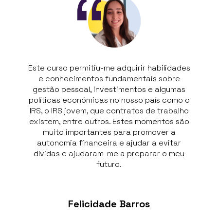
-me adquirir habilidades
Recomendo este curso a qual
 fundamentais sobre
As sessões foram todas muito 
nvestimentos e algumas
Os formadores sabiam mui
as no nosso país como o
falavam, transmitiam bastante
ue contratos de trabalho
conhecimentos e estava
ros. Estes momentos são
disponíveis a esclarecer as no
tes para promover a
Estes são temas muito relevan
ira e ajudar a evitar
que não tinha conhecimentos 
m-me a preparar o meu
área.
uturo.
Patrícia Pesso
dade Barros